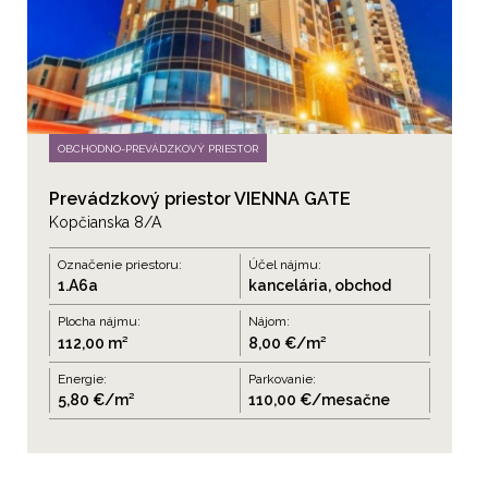
OBCHODNO-PREVÁDZKOVÝ PRIESTOR
Prevádzkový priestor VIENNA GATE
Kopčianska 8/A
Označenie priestoru:
Účel nájmu:
1.A6a
kancelária, obchod
Plocha nájmu:
Nájom:
112,00 m²
8,00 €/m²
Energie:
Parkovanie:
5,80 €/m²
110,00 €/mesačne